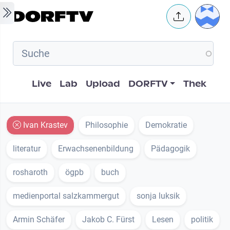
Skip to main content
User 
Hauptnavigation
Live
Lab
Upload
DORFTV
Thek
Ivan Krastev
Philosophie
Demokratie
literatur
Erwachsenenbildung
Pädagogik
rosharoth
ögpb
buch
medienportal salzkammergut
sonja luksik
Armin Schäfer
Jakob C. Fürst
Lesen
politik