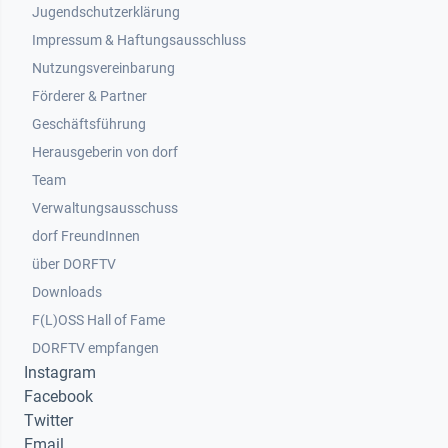
Jugendschutzerklärung
Impressum & Haftungsausschluss
Nutzungsvereinbarung
Footer 2
Förderer & Partner
Geschäftsführung
Herausgeberin von dorf
Team
Verwaltungsausschuss
dorf FreundInnen
Footer 3
über DORFTV
Downloads
F(L)OSS Hall of Fame
Footer 4
DORFTV empfangen
Instagram
Facebook
Twitter
Email