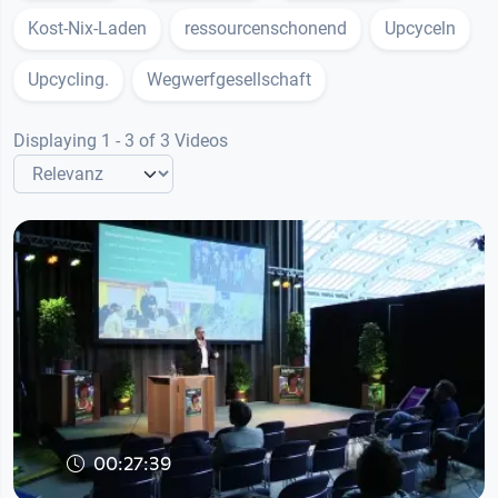
Kost-Nix-Laden
ressourcenschonend
Upcyceln
Upcycling.
Wegwerfgesellschaft
Displaying 1 - 3 of 3 Videos
00:27:39