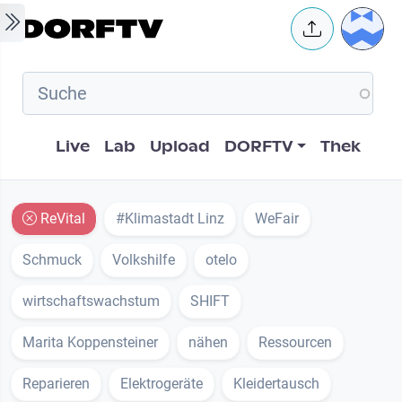
Skip to main content
User 
Hauptnavigation
Live
Lab
Upload
DORFTV
Thek
ReVital
#Klimastadt Linz
WeFair
Schmuck
Volkshilfe
otelo
wirtschaftswachstum
SHIFT
Marita Koppensteiner
nähen
Ressourcen
Reparieren
Elektrogeräte
Kleidertausch