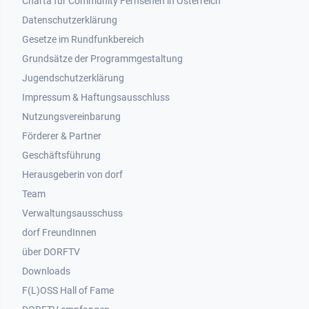
Charta für Community Fernsehen in Österreich
Datenschutzerklärung
Gesetze im Rundfunkbereich
Grundsätze der Programmgestaltung
Jugendschutzerklärung
Impressum & Haftungsausschluss
Nutzungsvereinbarung
Footer 2
Förderer & Partner
Geschäftsführung
Herausgeberin von dorf
Team
Verwaltungsausschuss
dorf FreundInnen
Footer 3
über DORFTV
Downloads
F(L)OSS Hall of Fame
Footer 4