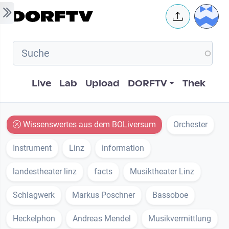
Skip to main content
User 
Hauptnavigation
Live
Lab
Upload
DORFTV
Thek
Wissenswertes aus dem BOLiversum
Orchester
Instrument
Linz
information
landestheater linz
facts
Musiktheater Linz
Schlagwerk
Markus Poschner
Bassoboe
Heckelphon
Andreas Mendel
Musikvermittlung