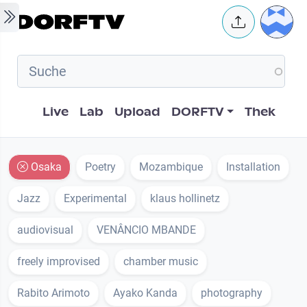
Skip to main content
User 
Hauptnavigation
Live
Lab
Upload
DORFTV
Thek
Osaka
Poetry
Mozambique
Installation
Jazz
Experimental
klaus hollinetz
audiovisual
VENÂNCIO MBANDE
freely improvised
chamber music
Rabito Arimoto
Ayako Kanda
photography