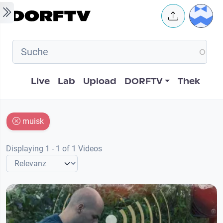
Skip to main content
User 
Hauptnavigation
Live
Lab
Upload
DORFTV
Thek
muisk
Displaying 1 - 1 of 1 Videos