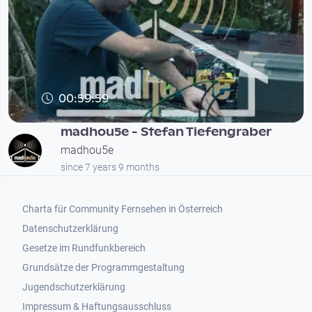
00:59:59
madhou5e - Stefan Tiefengraber
madhou5e
since 7 years 9 months
Footer 1
Charta für Community Fernsehen in Österreich
Datenschutzerklärung
Gesetze im Rundfunkbereich
Grundsätze der Programmgestaltung
Jugendschutzerklärung
Impressum & Haftungsausschluss