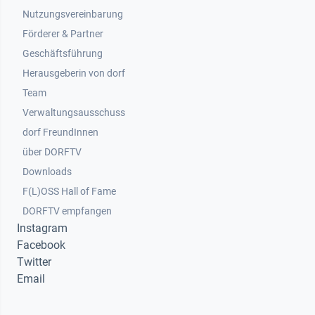
Nutzungsvereinbarung
Footer 2
Förderer & Partner
Geschäftsführung
Herausgeberin von dorf
Team
Verwaltungsausschuss
dorf FreundInnen
Footer 3
über DORFTV
Downloads
F(L)OSS Hall of Fame
Footer 4
DORFTV empfangen
Instagram
Facebook
Twitter
Email