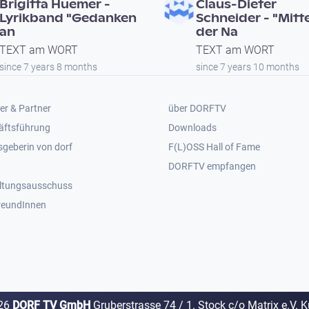
Brigitta Huemer -
Claus-Dieter
Lyrikband "Gedanken
Schneider - "Mitte
an
der Na
TEXT am WORT
TEXT am WORT
since 7 years 8 months
since 7 years 10 months
er 2
Footer 3
er & Partner
über DORFTV
äftsführung
Downloads
geberin von dorf
F(L)OSS Hall of Fame
Footer 4
DORFTV empfangen
ltungsausschuss
reundInnen
26
DORF TV GmbH
Gruberstrasse 74 / 1. Stock c/o Matrix e.V. 