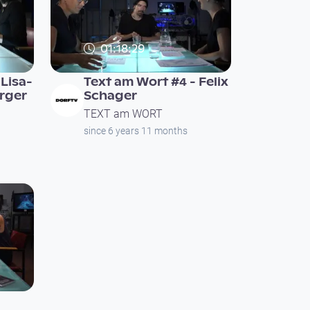
01:18:29
 Lisa-
Text am Wort #4 - Felix
rger
Schager
TEXT am WORT
since 6 years 11 months