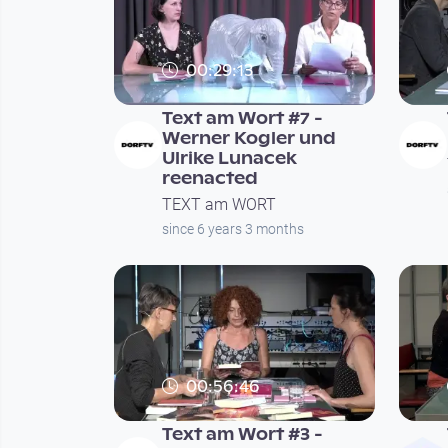
00:29:13
Text am Wort #7 -
Werner Kogler und
Ulrike Lunacek
reenacted
TEXT am WORT
since 6 years 3 months
00:56:46
Text am Wort #3 -