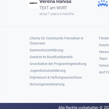
Verena Halvax
TEXT am WORT
since 7 years 4 months
Footer 1
Foot
Charta für Community Fernsehen in
Förder
Österreich
Gesch
Datenschutzerklärung
Heraus
Gesetze im Rundfunkbereich
Team
Grundsätze der Programmgestaltung
Verwa
Jugendschutzerklärung
dorf F
Impressum & Haftungsausschluss
Nutzungsvereinbarung
Alle Rechte vorbehalten ©
20