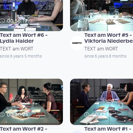
00:58:19
00:44:37
Text am Wort #6 -
Text am Wort #5 -
Lydia Haider
Viktoria Niederbe
TEXT am WORT
TEXT am WORT
since 6 years 5 months
since 6 years 8 months
00:30:25
00:42:15
Text am Wort #2 -
Text am Wort #1 -