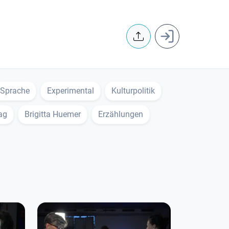
User accoun
Sprache
Experimental
Kulturpolitik
ag
Brigitta Huemer
Erzählungen