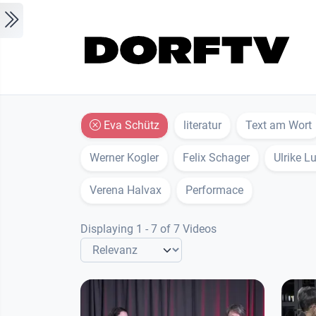
Skip to main content
Eva Schütz
literatur
Text am Wort
Werner Kogler
Felix Schager
Ulrike L
Verena Halvax
Performace
Displaying 1 - 7 of 7 Videos