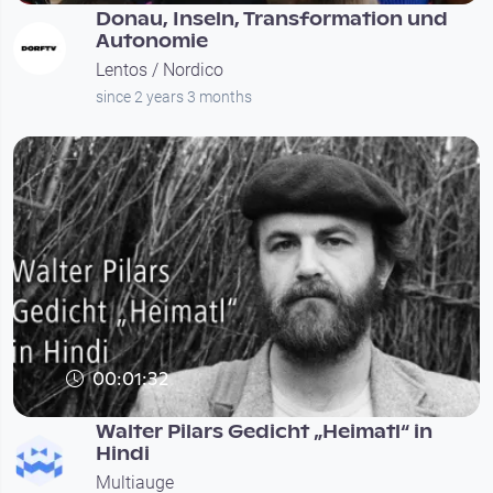
Donau, Inseln, Trans­for­ma­ti­on und
Autonomie
Lentos / Nordico
since 2 years 3 months
00:01:32
Walter Pilars Gedicht „Heimatl“ in
Hindi
Multiauge