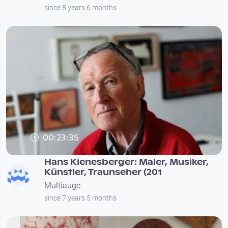
since 5 years 6 months
00:23:35
Hans Kienesberger: Maler, Musiker,
Künstler, Traunseher (201
Multiauge
since 7 years 5 months