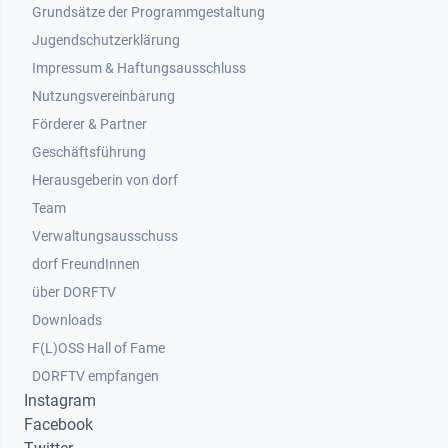
Grundsätze der Programmgestaltung
Jugendschutzerklärung
Impressum & Haftungsausschluss
Nutzungsvereinbarung
Footer 2
Förderer & Partner
Geschäftsführung
Herausgeberin von dorf
Team
Verwaltungsausschuss
dorf FreundInnen
Footer 3
über DORFTV
Downloads
F(L)OSS Hall of Fame
Footer 4
DORFTV empfangen
Instagram
Facebook