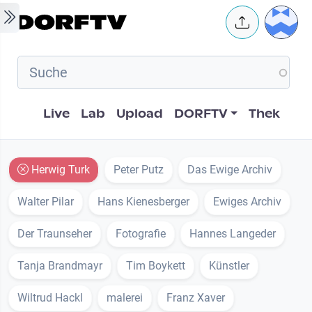
Skip to main content
User 
Hauptnavigation
Live
Lab
Upload
DORFTV
Thek
Herwig Turk
Peter Putz
Das Ewige Archiv
Walter Pilar
Hans Kienesberger
Ewiges Archiv
Der Traunseher
Fotografie
Hannes Langeder
Tanja Brandmayr
Tim Boykett
Künstler
Wiltrud Hackl
malerei
Franz Xaver