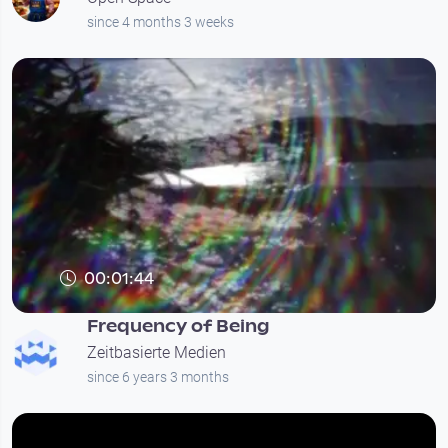
since 4 months 3 weeks
00:01:44
Frequency of Being
Zeitbasierte Medien
since 6 years 3 months