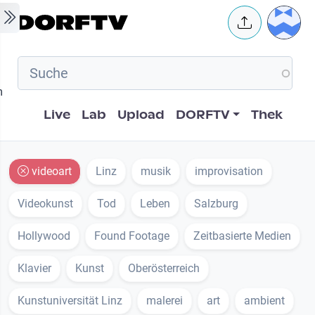
Skip to main content
User 
m
Hauptnavigation
Live
Lab
Upload
DORFTV
Thek
videoart
Linz
musik
improvisation
Videokunst
Tod
Leben
Salzburg
Hollywood
Found Footage
Zeitbasierte Medien
Klavier
Kunst
Oberösterreich
Kunstuniversität Linz
malerei
art
ambient