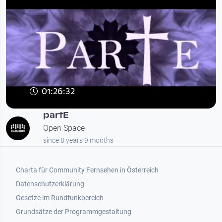
01:26:32
partE
Open Space
since 8 years 9 months
Footer 1
Charta für Community Fernsehen in Österreich
Datenschutzerklärung
Gesetze im Rundfunkbereich
Grundsätze der Programmgestaltung