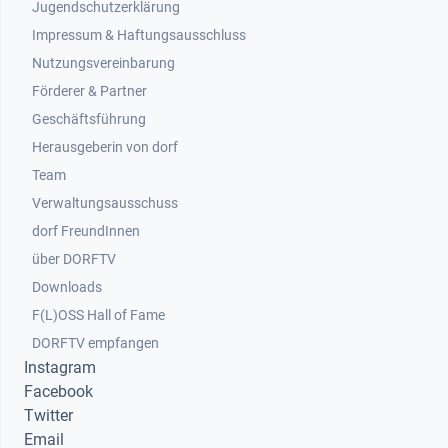
Jugendschutzerklärung
Impressum & Haftungsausschluss
Nutzungsvereinbarung
Footer 2
Förderer & Partner
Geschäftsführung
Herausgeberin von dorf
Team
Verwaltungsausschuss
dorf FreundInnen
Footer 3
über DORFTV
Downloads
F(L)OSS Hall of Fame
Footer 4
DORFTV empfangen
Instagram
Facebook
Twitter
Email