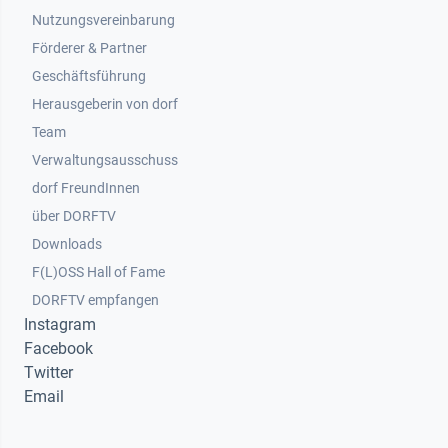
Nutzungsvereinbarung
Footer 2
Förderer & Partner
Geschäftsführung
Herausgeberin von dorf
Team
Verwaltungsausschuss
dorf FreundInnen
Footer 3
über DORFTV
Downloads
F(L)OSS Hall of Fame
Footer 4
DORFTV empfangen
Instagram
Facebook
Twitter
Email