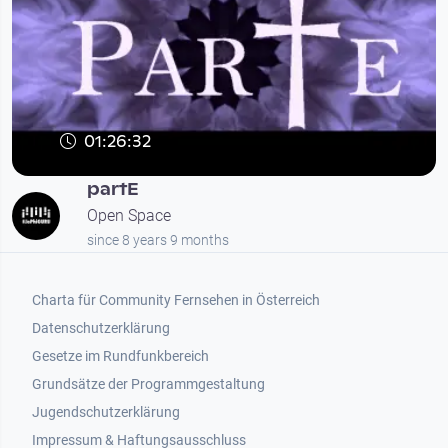
01:26:32
partE
Open Space
since 8 years 9 months
Footer 1
Charta für Community Fernsehen in Österreich
Datenschutzerklärung
Gesetze im Rundfunkbereich
Grundsätze der Programmgestaltung
Jugendschutzerklärung
Impressum & Haftungsausschluss