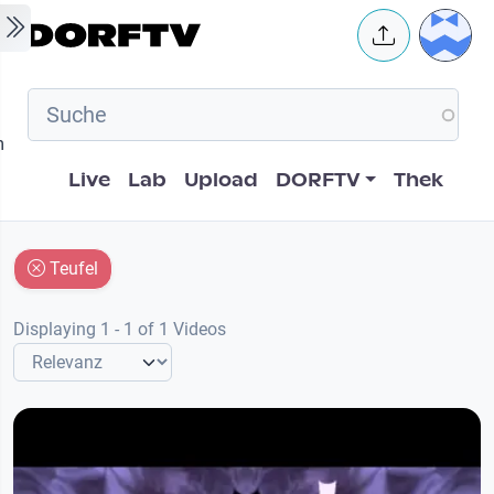
Skip to main content
User 
m
Hauptnavigation
Live
Lab
Upload
DORFTV
Thek
Teufel
Displaying 1 - 1 of 1 Videos