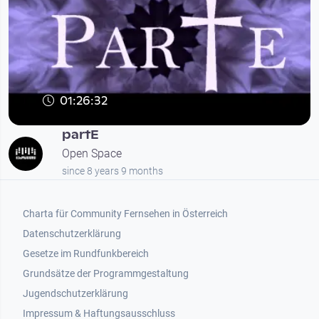
01:26:32
partE
Open Space
since 8 years 9 months
Footer 1
Charta für Community Fernsehen in Österreich
Datenschutzerklärung
Gesetze im Rundfunkbereich
Grundsätze der Programmgestaltung
Jugendschutzerklärung
Impressum & Haftungsausschluss