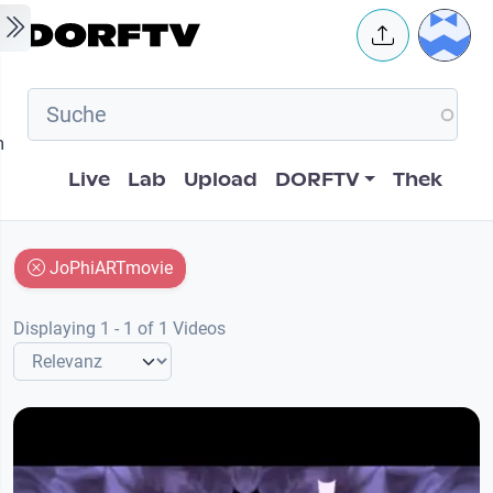
Skip to main content
User 
m
Hauptnavigation
Live
Lab
Upload
DORFTV
Thek
JoPhiARTmovie
Displaying 1 - 1 of 1 Videos