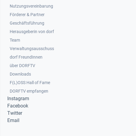
Nutzungsvereinbarung
Footer 2
Förderer & Partner
Geschäftsführung
Herausgeberin von dorf
Team
Verwaltungsausschuss
dorf FreundInnen
Footer 3
über DORFTV
Downloads
F(L)OSS Hall of Fame
Footer 4
DORFTV empfangen
Instagram
Facebook
Twitter
Email