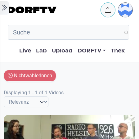
Skip to main content
User 
Hauptnavigation
Live
Lab
Upload
DORFTV
Thek
NichtwählerInnen
Displaying 1 - 1 of 1 Videos