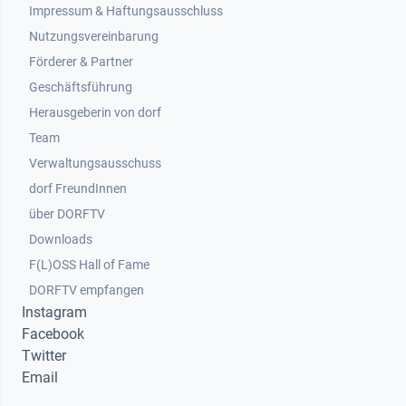
Impressum & Haftungsausschluss
Nutzungsvereinbarung
Footer 2
Förderer & Partner
Geschäftsführung
Herausgeberin von dorf
Team
Verwaltungsausschuss
dorf FreundInnen
Footer 3
über DORFTV
Downloads
F(L)OSS Hall of Fame
Footer 4
DORFTV empfangen
Instagram
Facebook
Twitter
Email