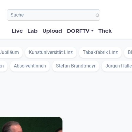
Hauptnavigation
Live
Lab
Upload
DORFTV
Thek
Jubiläum
Kunstuniversität Linz
Tabakfabrik Linz
B
en
AbsolventInnen
Stefan Brandtmayr
Jürgen Halle