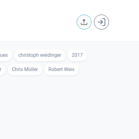
User accoun
lues
christoph weidinger
2017
r
Chris Müller
Robert Weis