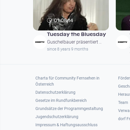
01:08:14
Tuesday the Bluesday
Guschelbauer präsentiert ..
since 8 years 9 months
Footer 1
Foot
Charta für Community Fernsehen in
Förder
Österreich
Gesch
Datenschutzerklärung
Heraus
Gesetze im Rundfunkbereich
Team
Grundsätze der Programmgestaltung
Verwa
Jugendschutzerklärung
dorf F
Impressum & Haftungsausschluss