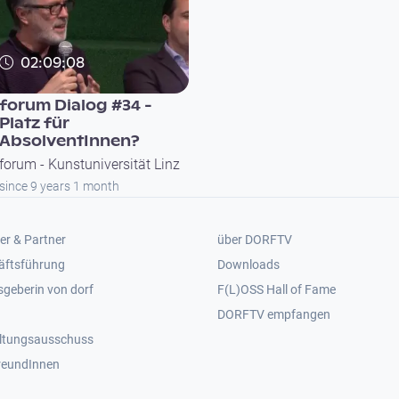
02:09:08
forum Dialog #34 -
Platz für
AbsolventInnen?
forum - Kunstuniversität Linz
since 9 years 1 month
er 2
Footer 3
er & Partner
über DORFTV
äftsführung
Downloads
geberin von dorf
F(L)OSS Hall of Fame
Footer 4
DORFTV empfangen
ltungsausschuss
reundInnen