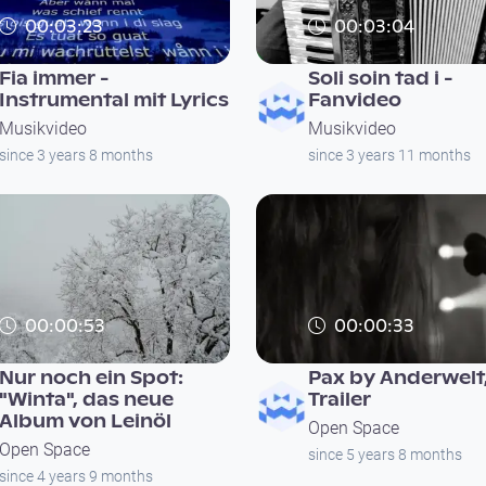
00:03:23
00:03:04
Fia immer -
Soli soin tad i -
Instrumental mit Lyrics
Fanvideo
Musikvideo
Musikvideo
since 3 years 8 months
since 3 years 11 months
00:00:53
00:00:33
Nur noch ein Spot:
Pax by Anderwelt
"Winta", das neue
Trailer
Album von Leinöl
Open Space
Open Space
since 5 years 8 months
since 4 years 9 months