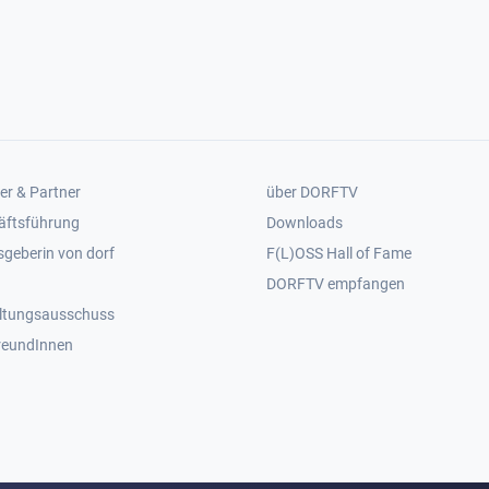
er 2
Footer 3
er & Partner
über DORFTV
äftsführung
Downloads
geberin von dorf
F(L)OSS Hall of Fame
Footer 4
DORFTV empfangen
ltungsausschuss
reundInnen