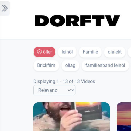
Skip to main content
öller
leinöl
Familie
dialekt
Brickfilm
oliag
familienband leinöl
Displaying 1 - 13 of 13 Videos