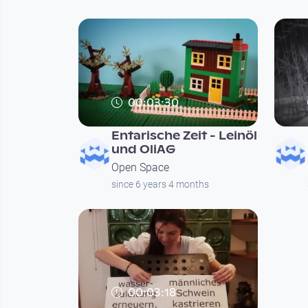
00:03:30
Entarische Zeit - Leinöl
und OliAG
Open Space
since 6 years 4 months
00:03:18