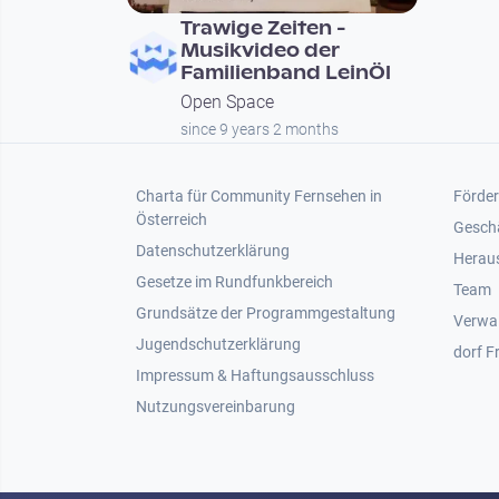
Trawige Zeiten -
Musikvideo der
Familienband LeinÖl
Open Space
since 9 years 2 months
Footer 1
Foot
Charta für Community Fernsehen in
Förder
Österreich
Gesch
Datenschutzerklärung
Heraus
Gesetze im Rundfunkbereich
Team
Grundsätze der Programmgestaltung
Verwa
Jugendschutzerklärung
dorf F
Impressum & Haftungsausschluss
Nutzungsvereinbarung