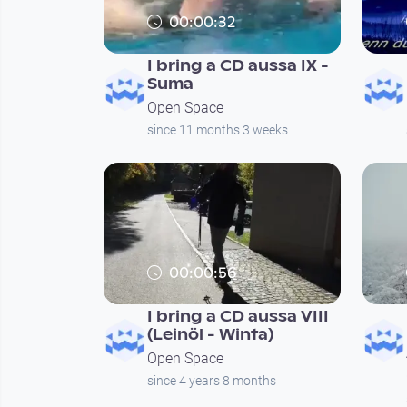
00:00:32
I bring a CD aussa IX -
Suma
Open Space
since 11 months 3 weeks
00:00:56
I bring a CD aussa VIII
(Leinöl - Winta)
Open Space
since 4 years 8 months