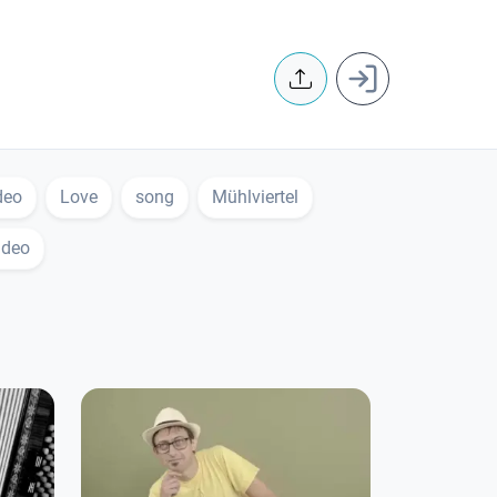
User accoun
deo
Love
song
Mühlviertel
ideo