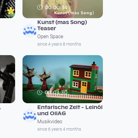
00:00:34
Kunst (mas Song)
Teaser
Open Space
since 4 years 8 months
00:03:30
,
Entarische Zeit - Leinöl
und OliAG
Musikvideo
since 6 years 4 months