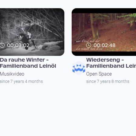
00:03:02
00:02:48
Da rauhe Winter -
Wiederseng -
Familienband Leinöl
Familienband Lei
Musikvideo
Open Space
since 7 years 4 months
since 7 years 8 months