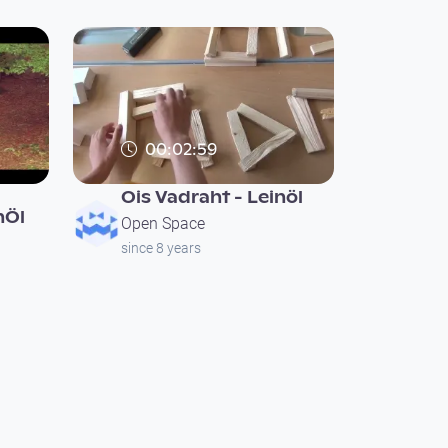
00:02:59
Ois Vadraht - Leinöl
nÖl
Open Space
since 8 years