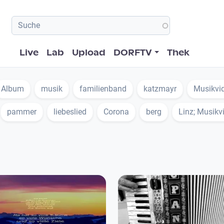
Hauptnavigation
Live
Lab
Upload
DORFTV
Thek
Album
musik
familienband
katzmayr
Musikvi
pammer
liebeslied
Corona
berg
Linz; Musikv