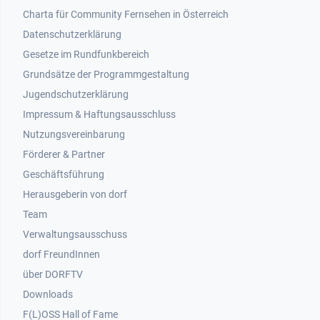
Footer 1
Charta für Community Fernsehen in Österreich
Datenschutzerklärung
Gesetze im Rundfunkbereich
Grundsätze der Programmgestaltung
Jugendschutzerklärung
Impressum & Haftungsausschluss
Nutzungsvereinbarung
Footer 2
Förderer & Partner
Geschäftsführung
Herausgeberin von dorf
Team
Verwaltungsausschuss
dorf FreundInnen
Footer 3
über DORFTV
Downloads
F(L)OSS Hall of Fame