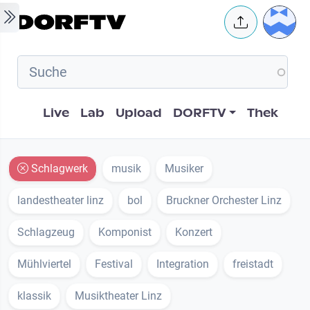
Skip to main content
User 
Hauptnavigation
Live
Lab
Upload
DORFTV
Thek
Schlagwerk
musik
Musiker
landestheater linz
bol
Bruckner Orchester Linz
Schlagzeug
Komponist
Konzert
Mühlviertel
Festival
Integration
freistadt
klassik
Musiktheater Linz