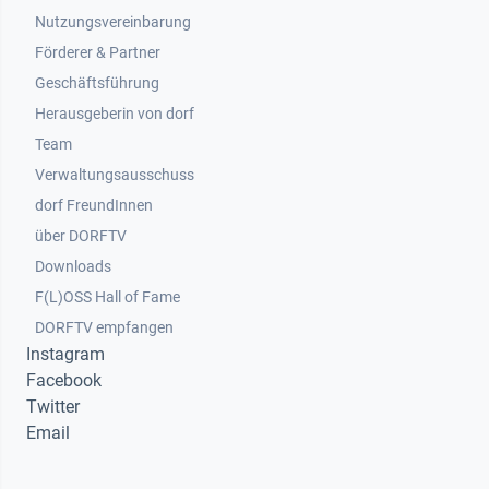
Nutzungsvereinbarung
Footer 2
Förderer & Partner
Geschäftsführung
Herausgeberin von dorf
Team
Verwaltungsausschuss
dorf FreundInnen
Footer 3
über DORFTV
Downloads
F(L)OSS Hall of Fame
Footer 4
DORFTV empfangen
Instagram
Facebook
Twitter
Email