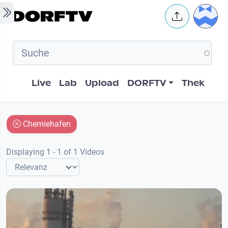
Skip to main content
User 
Hauptnavigation
Live
Lab
Upload
DORFTV
Thek
Chemiehafen
Displaying 1 - 1 of 1 Videos