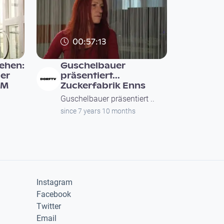
00:57:13
ehen:
Guschelbauer
er
präsentiert...
 M
Zuckerfabrik Enns
Guschelbauer präsentiert ..
since 7 years 10 months
Instagram
Facebook
Twitter
Email