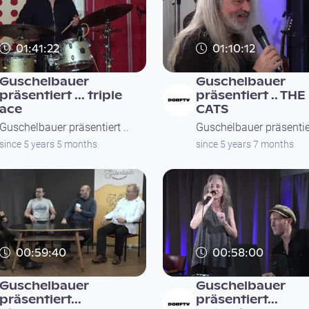
01:41:22
01:10:12
Guschelbauer
Guschelbauer
präsentiert ... triple
präsentiert .. TH
ace
CATS
Guschelbauer präsentiert ..
Guschelbauer präsentier
since 5 years 5 months
since 5 years 7 months
00:59:40
00:58:00
Guschelbauer
Guschelbauer
präsentiert...
präsentiert...