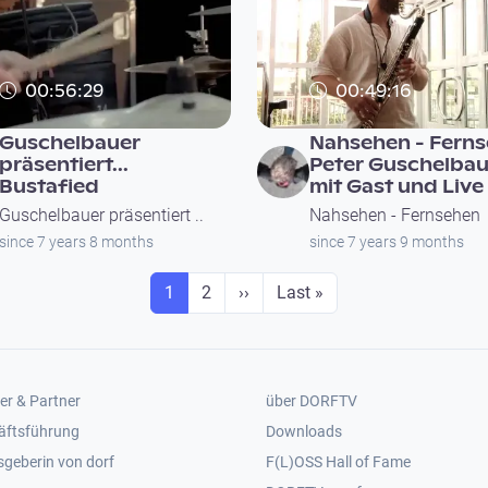
00:56:29
00:49:16
Guschelbauer
Nahsehen - Ferns
präsentiert...
Peter Guschelbau
Bustafied
mit Gast und Live
Guschelbauer präsentiert ..
Nahsehen - Fernsehen
since 7 years 8 months
since 7 years 9 months
Seite
Seite
Next page
Last page
1
2
››
Last »
er 2
Footer 3
er & Partner
über DORFTV
äftsführung
Downloads
geberin von dorf
F(L)OSS Hall of Fame