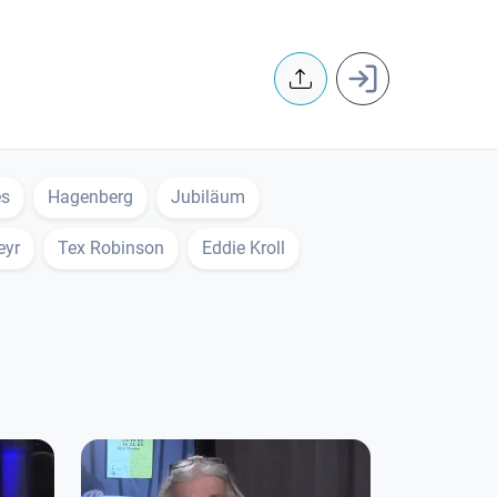
User accoun
es
Hagenberg
Jubiläum
eyr
Tex Robinson
Eddie Kroll