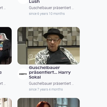
Lush
t ..
Guschelbauer präsentiert ..
since 6 years 10 months
00:51:11
Guschelbauer
e
präsentiert... Harry
Sokal
t ..
Guschelbauer präsentiert ..
since 7 years 4 months