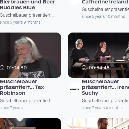
Bierbrauen und Beer
Catherine Ireland
Buddies Blue
Guschelbauer präsentier
Guschelbauer präsentiert ..
since 6 years 10 months
since 6 years 9 months
01:04:30
00:54:48
Guschelbauer
Guschelbauer
präsentiert... Tex
präsentiert... Iren
Robinson
Suchy
Guschelbauer präsentiert ..
Guschelbauer präsentier
since 7 years
since 7 years 4 months