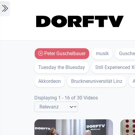
Skip to main content
Peter Guschelbauer
musik
Guschel
Tuesday the Bluesday
Still Experienced 
Akkordeon
Bruckneruniversität Linz
A
Displaying 1 - 16 of 30 Videos