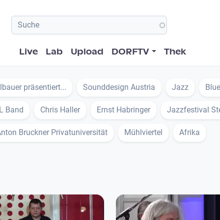
Hauptnavigation
Live
Lab
Upload
DORFTV
Thek
bauer präsentiert...
Sounddesign Austria
Jazz
Blu
XL Band
Chris Haller
Ernst Habringer
Jazzfestival St
nton Bruckner Privatuniversität
Mühlviertel
Afrika