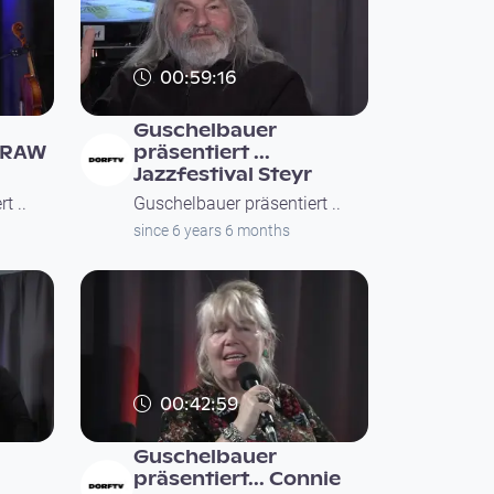
00:59:16
Guschelbauer
E RAW
präsentiert ...
Jazzfestival Steyr
t ..
Guschelbauer präsentiert ..
since 6 years 6 months
00:42:59
Guschelbauer
präsentiert... Connie