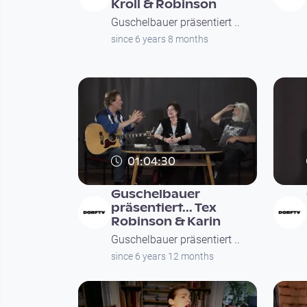
Kroll & Robinson
Guschelbauer präsentiert ..
since 6 years 8 months
01:04:30
Guschelbauer
präsentiert... Tex
Robinson & Karin
Guschelbauer präsentiert ..
since 6 years 12 months