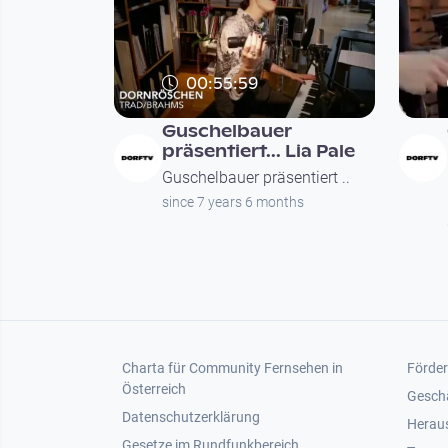
00:55:59
Guschelbauer
präsentiert... Lia Pale
Guschelbauer präsentiert ..
since 7 years 6 months
Seitennummerierung
Footer 1
Foot
Charta für Community Fernsehen in
Förder
Österreich
Gesch
Datenschutzerklärung
Heraus
Gesetze im Rundfunkbereich