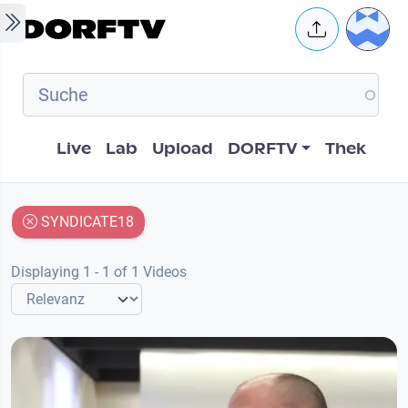
Skip to main content
User 
Hauptnavigation
Live
Lab
Upload
DORFTV
Thek
SYNDICATE18
Displaying 1 - 1 of 1 Videos