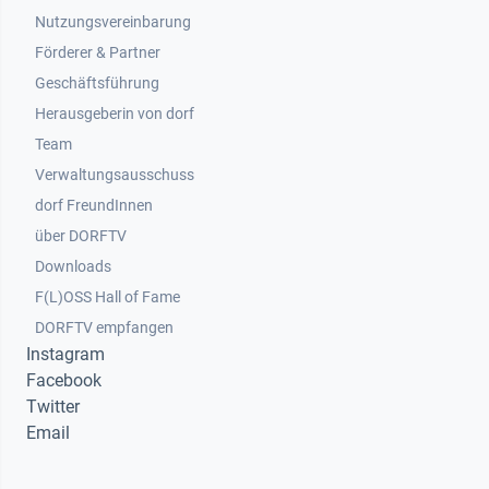
Nutzungsvereinbarung
Footer 2
Förderer & Partner
Geschäftsführung
Herausgeberin von dorf
Team
Verwaltungsausschuss
dorf FreundInnen
Footer 3
über DORFTV
Downloads
F(L)OSS Hall of Fame
Footer 4
DORFTV empfangen
Instagram
Facebook
Twitter
Email