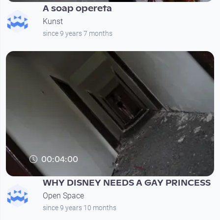
A soap opereta
Kunst
since 9 years 7 months
00:04:00
WHY DISNEY NEEDS A GAY PRINCESS
Open Space
since 9 years 10 months