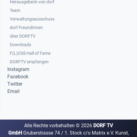
Herausgeberin von dorf
Team
Verwaltungsausschuss
dorf FreundInnen
Footer 3
über DORFTV
Downloads
F(L)OSS Hall of Fame
Footer 4
DORFTV empfangen
Instagram
Facebook
Twitter
Email
Alle Rechte vorbehalten ©
2026
DORF TV
GmbH
Gruberstrasse 74 / 1. Stock c/o Matrix e.V. Kunst,