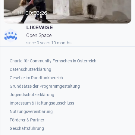
00:03:26
LIKEWISE
Open Space
since 9 years 10 months
Footer 1
Charta für Community Fernsehen in Österreich
Datenschutzerklärung
Gesetze im Rundfunkbereich
Grundsätze der Programmgestaltung
Jugendschutzerklärung
Impressum & Haftungsausschluss
Nutzungsvereinbarung
Footer 2
Förderer & Partner
Geschäftsführung