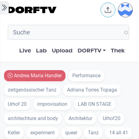
Skip to main content
User 
Hauptnavigation
Live
Lab
Upload
DORFTV
Thek
Andrea Maria Handler
Performance
zeitgenössischer Tanz
Adriana Torres Topaga
Urhof 20
improvisation
LAB ON STAGE
architechture and body
Architektur
Urhof20
Keller
experiment
queer
Tanz
14 all 41