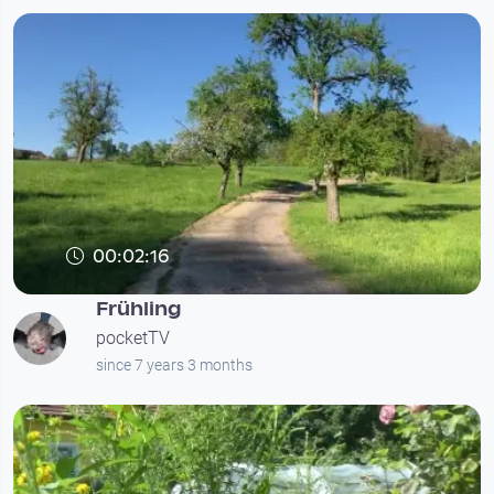
00:02:16
Frühling
pocketTV
since 7 years 3 months