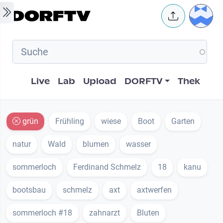
Skip to main content
User 
Hauptnavigation
Live
Lab
Upload
DORFTV
Thek
grün
Frühling
wiese
Boot
Garten
natur
Wald
blumen
wasser
sommerloch
Ferdinand Schmelz
18
kanu
bootsbau
schmelz
axt
axtwerfen
sommerloch #18
zahnarzt
Bluten