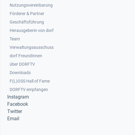
Nutzungsvereinbarung
Footer 2
Förderer & Partner
Geschäftsführung
Herausgeberin von dorf
Team
Verwaltungsausschuss
dorf FreundInnen
Footer 3
über DORFTV
Downloads
F(L)OSS Hall of Fame
Footer 4
DORFTV empfangen
Instagram
Facebook
Twitter
Email