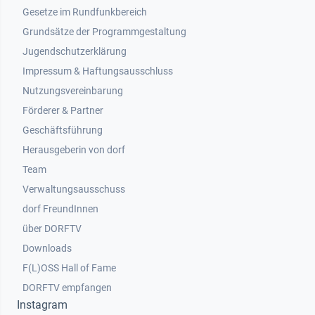
Gesetze im Rundfunkbereich
Grundsätze der Programmgestaltung
Jugendschutzerklärung
Impressum & Haftungsausschluss
Nutzungsvereinbarung
Footer 2
Förderer & Partner
Geschäftsführung
Herausgeberin von dorf
Team
Verwaltungsausschuss
dorf FreundInnen
Footer 3
über DORFTV
Downloads
F(L)OSS Hall of Fame
Footer 4
DORFTV empfangen
Instagram