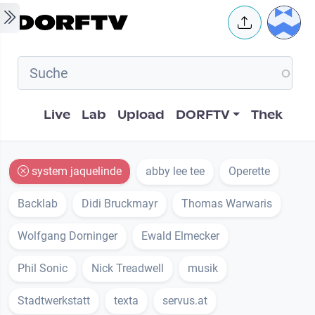
Skip to main content
User 
Hauptnavigation
Live
Lab
Upload
DORFTV
Thek
system jaquelinde
abby lee tee
Operette
Backlab
Didi Bruckmayr
Thomas Warwaris
Wolfgang Dorninger
Ewald Elmecker
Phil Sonic
Nick Treadwell
musik
Stadtwerkstatt
texta
servus.at