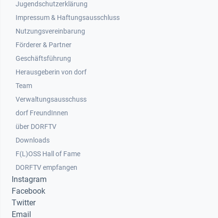
Jugendschutzerklärung
Impressum & Haftungsausschluss
Nutzungsvereinbarung
Footer 2
Förderer & Partner
Geschäftsführung
Herausgeberin von dorf
Team
Verwaltungsausschuss
dorf FreundInnen
Footer 3
über DORFTV
Downloads
F(L)OSS Hall of Fame
Footer 4
DORFTV empfangen
Instagram
Facebook
Twitter
Email