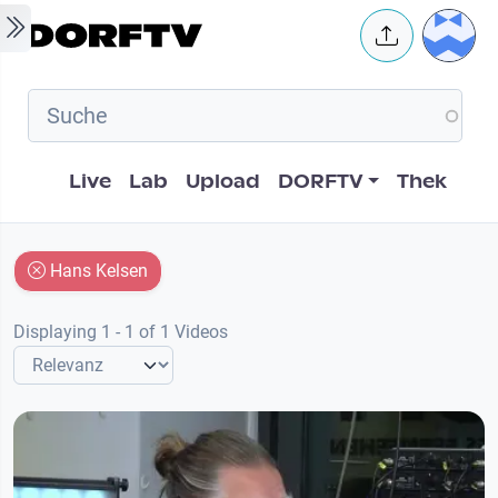
Skip to main content
User 
Hauptnavigation
Live
Lab
Upload
DORFTV
Thek
Hans Kelsen
Displaying 1 - 1 of 1 Videos