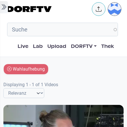
Skip to main content
User 
Hauptnavigation
Live
Lab
Upload
DORFTV
Thek
Wahlaufhebung
Displaying 1 - 1 of 1 Videos