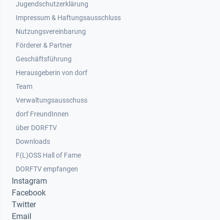
Jugendschutzerklärung
Impressum & Haftungsausschluss
Nutzungsvereinbarung
Footer 2
Förderer & Partner
Geschäftsführung
Herausgeberin von dorf
Team
Verwaltungsausschuss
dorf FreundInnen
Footer 3
über DORFTV
Downloads
F(L)OSS Hall of Fame
Footer 4
DORFTV empfangen
Instagram
Facebook
Twitter
Email