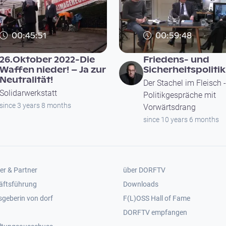
00:45:51
00:59:48
26.Oktober 2022-Die
Friedens- und
Waffen nieder! – Ja zur
Sicherheitspolitik
Neutralität!
Der Stachel im Fleisch -
Solidarwerkstatt
Politikgespräche mit
since 3 years 8 months
Vorwärtsdrang
since 10 years 6 months
er 2
Footer 3
er & Partner
über DORFTV
äftsführung
Downloads
geberin von dorf
F(L)OSS Hall of Fame
Footer 4
DORFTV empfangen