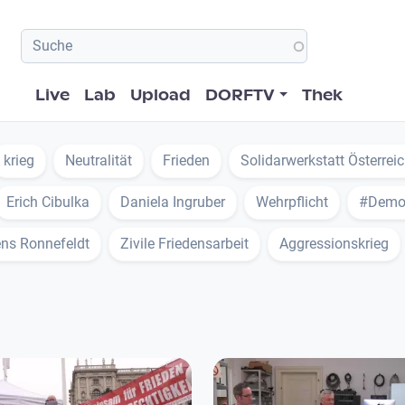
Hauptnavigation
Live
Lab
Upload
DORFTV
Thek
krieg
Neutralität
Frieden
Solidarwerkstatt Österrei
Erich Cibulka
Daniela Ingruber
Wehrpflicht
#Demok
ns Ronnefeldt
Zivile Friedensarbeit
Aggressionskrieg