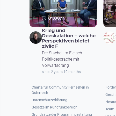
01:00:11
Krieg und
Deeskalation – welche
Perspektiven bietet
zivile F
Der Stachel im Fleisch -
Politikgespräche mit
Vorwärtsdrang
since 2 years 10 months
Footer 1
Foot
Charta für Community Fernsehen in
Förder
Österreich
Gesch
Datenschutzerklärung
Heraus
Gesetze im Rundfunkbereich
Team
Grundsätze der Programmgestaltung