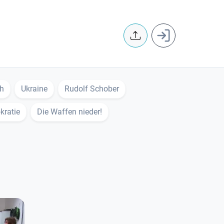
User accoun
ch
Ukraine
Rudolf Schober
ratie
Die Waffen nieder!