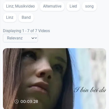
Linz; Musikvideo
Alternative
Lied
song
Linz
Band
Displaying 1 - 7 of 7 Videos
00:03:28