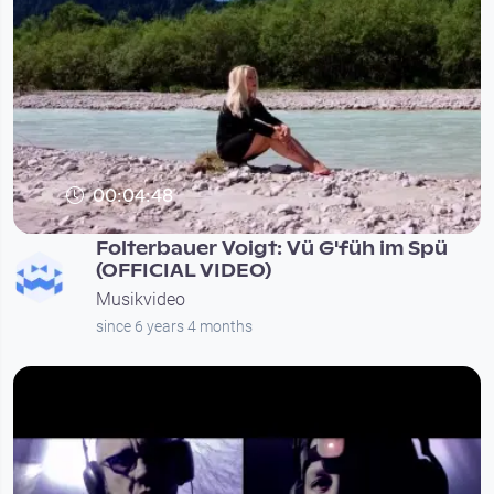
00:04:48
Folterbauer Voigt: Vü G'füh im Spü
(OFFICIAL VIDEO)
Musikvideo
since 6 years 4 months