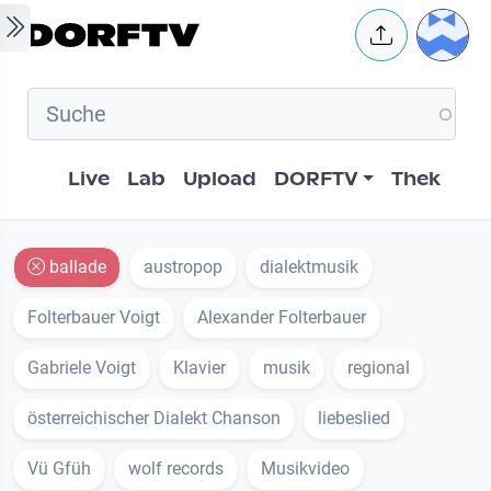
Skip to main content
User 
Hauptnavigation
Live
Lab
Upload
DORFTV
Thek
ballade
austropop
dialektmusik
Folterbauer Voigt
Alexander Folterbauer
Gabriele Voigt
Klavier
musik
regional
österreichischer Dialekt Chanson
liebeslied
Vü Gfüh
wolf records
Musikvideo