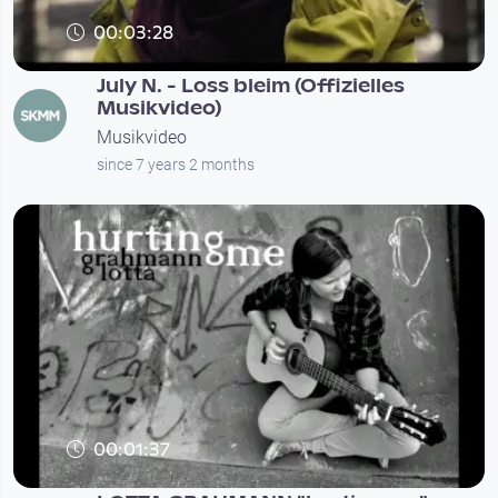
00:03:28
July N. - Loss bleim (Offizielles
Musikvideo)
Musikvideo
since 7 years 2 months
00:01:37