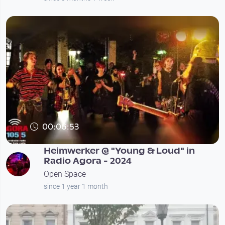
00:06:53
Heimwerker @ "Young & Loud" in
Radio Agora - 2024
Open Space
since 1 year 1 month