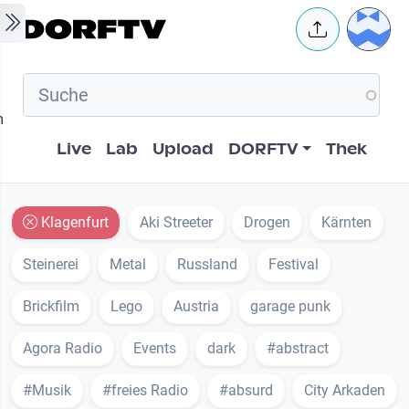
Skip to main content
User 
m
Hauptnavigation
Live
Lab
Upload
DORFTV
Thek
Klagenfurt
Aki Streeter
Drogen
Kärnten
Steinerei
Metal
Russland
Festival
Brickfilm
Lego
Austria
garage punk
Agora Radio
Events
dark
#abstract
#Musik
#freies Radio
#absurd
City Arkaden