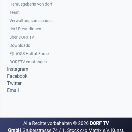
Herausgeberin von dorf
Team
Verwaltungsausschuss
dorf FreundInnen
Footer 3
über DORFTV
Downloads
F(L)OSS Hall of Fame
Footer 4
DORFTV empfangen
Instagram
Facebook
Twitter
Email
Alle Rechte vorbehalten ©
2026
DORF TV
GmbH
Gruberstrasse 74 / 1. Stock c/o Matrix e.V. Kunst,