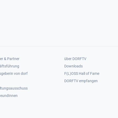
er 2
Footer 3
er & Partner
über DORFTV
äftsführung
Downloads
geberin von dorf
F(L)OSS Hall of Fame
Footer 4
DORFTV empfangen
ltungsausschuss
reundInnen