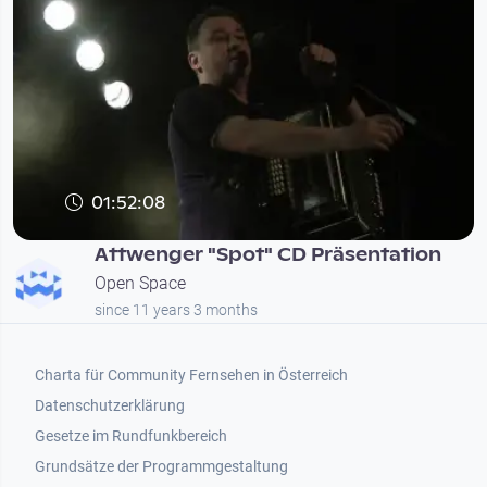
01:52:08
Attwenger "Spot" CD Präsentation
Open Space
since 11 years 3 months
Footer 1
Charta für Community Fernsehen in Österreich
Datenschutzerklärung
Gesetze im Rundfunkbereich
Grundsätze der Programmgestaltung