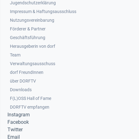
Jugendschutzerklärung
Impressum & Haftungsausschluss
Nutzungsvereinbarung
Footer 2
Förderer & Partner
Geschäftsführung
Herausgeberin von dorf
Team
Verwaltungsausschuss
dorf FreundInnen
Footer 3
über DORFTV
Downloads
F(L)OSS Hall of Fame
Footer 4
DORFTV empfangen
Instagram
Facebook
Twitter
Email