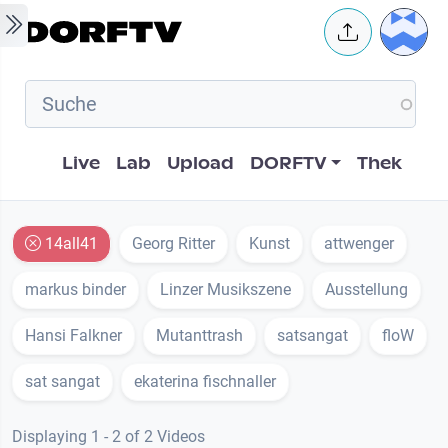
Skip to main content
User 
Hauptnavigation
Live
Lab
Upload
DORFTV
Thek
14all41
Georg Ritter
Kunst
attwenger
markus binder
Linzer Musikszene
Ausstellung
Hansi Falkner
Mutanttrash
satsangat
floW
sat sangat
ekaterina fischnaller
Displaying 1 - 2 of 2 Videos