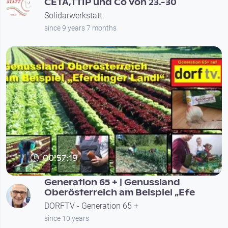
CETA,TTIP und Co von 23.-30
Solidarwerkstatt
since 9 years 7 months
00:57:19
Generation 65 + | Genussland
Oberösterreich am Beispiel „Efe
DORFTV - Generation 65 +
since 10 years