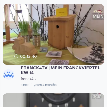
00:13:40
FRANCK4TV | MEIN FRANCKVIERTEL
KW 14
franck4tv
since 11 years 4 months