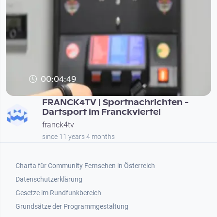
00:04:49
FRANCK4TV | Sportnachrichten -
Dartsport im Franckviertel
franck4tv
since 11 years 4 months
Footer 1
Charta für Community Fernsehen in Österreich
Datenschutzerklärung
Gesetze im Rundfunkbereich
Grundsätze der Programmgestaltung