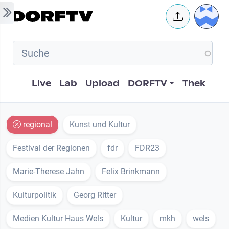
Skip to main content
User 
Hauptnavigation
Live
Lab
Upload
DORFTV
Thek
regional
Kunst und Kultur
Festival der Regionen
fdr
FDR23
Marie-Therese Jahn
Felix Brinkmann
Kulturpolitik
Georg Ritter
Medien Kultur Haus Wels
Kultur
mkh
wels