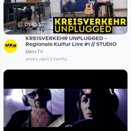
01:35:59
KREISVERKEHR UNPLUGGED -
Regionale Kultur Live #1 // STUDIO
MKH-TV
since 6 years 3 months