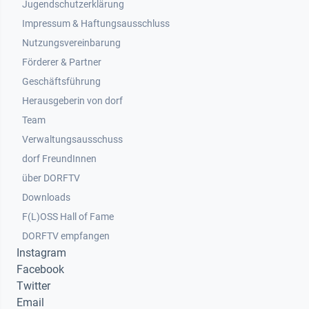
Jugendschutzerklärung
Impressum & Haftungsausschluss
Nutzungsvereinbarung
Footer 2
Förderer & Partner
Geschäftsführung
Herausgeberin von dorf
Team
Verwaltungsausschuss
dorf FreundInnen
Footer 3
über DORFTV
Downloads
F(L)OSS Hall of Fame
Footer 4
DORFTV empfangen
Instagram
Facebook
Twitter
Email