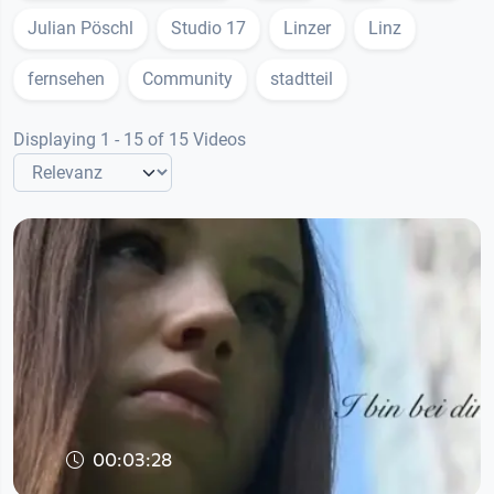
Julian Pöschl
Studio 17
Linzer
Linz
fernsehen
Community
stadtteil
Displaying 1 - 15 of 15 Videos
00:03:28