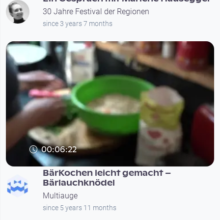
30 Jahre Festival der Regionen
since 3 years 7 months
00:06:22
BärKochen leicht gemacht –
Bärlauchknödel
Multiauge
since 5 years 11 months