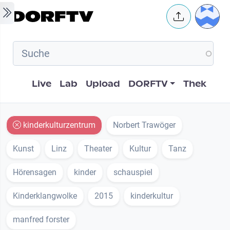
Skip to main content
User 
Hauptnavigation
Live
Lab
Upload
DORFTV
Thek
kinderkulturzentrum
Norbert Trawöger
Kunst
Linz
Theater
Kultur
Tanz
Hörensagen
kinder
schauspiel
Kinderklangwolke
2015
kinderkultur
manfred forster