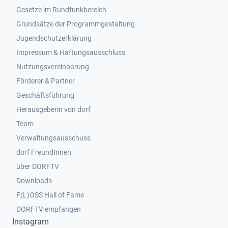
Gesetze im Rundfunkbereich
Grundsätze der Programmgestaltung
Jugendschutzerklärung
Impressum & Haftungsausschluss
Nutzungsvereinbarung
Footer 2
Förderer & Partner
Geschäftsführung
Herausgeberin von dorf
Team
Verwaltungsausschuss
dorf FreundInnen
Footer 3
über DORFTV
Downloads
F(L)OSS Hall of Fame
Footer 4
DORFTV empfangen
Instagram