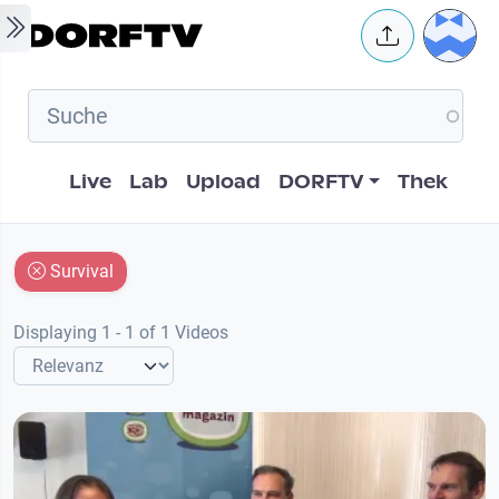
Skip to main content
User 
Hauptnavigation
Live
Lab
Upload
DORFTV
Thek
Survival
Displaying 1 - 1 of 1 Videos