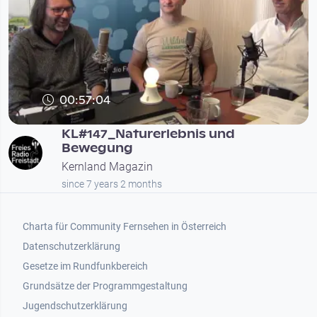
00:57:04
KL#147_Naturerlebnis und
Bewegung
Kernland Magazin
since 7 years 2 months
Footer 1
Charta für Community Fernsehen in Österreich
Datenschutzerklärung
Gesetze im Rundfunkbereich
Grundsätze der Programmgestaltung
Jugendschutzerklärung