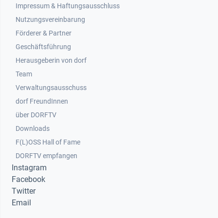
Impressum & Haftungsausschluss
Nutzungsvereinbarung
Footer 2
Förderer & Partner
Geschäftsführung
Herausgeberin von dorf
Team
Verwaltungsausschuss
dorf FreundInnen
Footer 3
über DORFTV
Downloads
F(L)OSS Hall of Fame
Footer 4
DORFTV empfangen
Instagram
Facebook
Twitter
Email