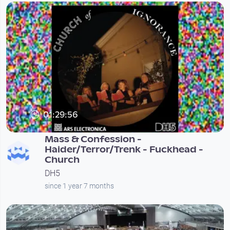
01:29:56
Mass & Confession -
Haider/Terror/Trenk - Fuckhead -
Church
DH5
since 1 year 7 months