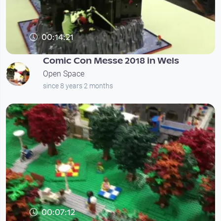
00:14:21
Comic Con Messe 2018 in Wels
Open Space
since 8 years 2 months
00:07:12