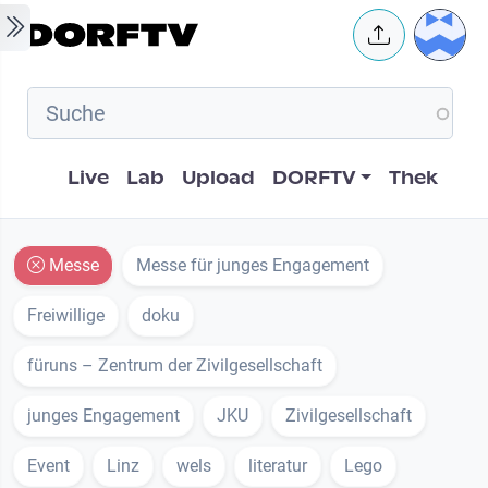
Skip to main content
User 
Hauptnavigation
Live
Lab
Upload
DORFTV
Thek
Messe
Messe für junges Engagement
Freiwillige
doku
füruns – Zentrum der Zivilgesellschaft
junges Engagement
JKU
Zivilgesellschaft
Event
Linz
wels
literatur
Lego