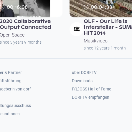
00:16:08
00:04:33
2020 Collaborative
QLF - Our Life is
Output Connected
Interstellar - SU
HIT 2014
Open Space
Musikvideo
since 5 years 9 months
since 12 years 1 month
er 2
Footer 3
er & Partner
über DORFTV
äftsführung
Downloads
geberin von dorf
F(L)OSS Hall of Fame
Footer 4
DORFTV empfangen
ltungsausschuss
reundInnen