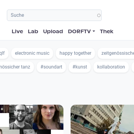
Hauptnavigation
Live
Lab
Upload
DORFTV
Thek
qlf
electronic music
happy together
zeitgenössisch
nössicher tanz
#soundart
#kunst
kollaboration