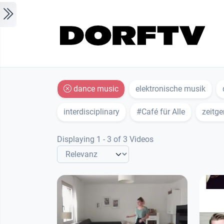
Skip to main content
dance music
elektronische musik
interdisciplinary
#Café für Alle
zeitge
Displaying 1 - 3 of 3 Videos