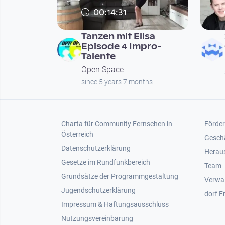
00:14:31
Tanzen mit Elisa
Episode 4 Impro-
Talente
Open Space
since 5 years 7 months
Footer 1
Foot
Charta für Community Fernsehen in
Förder
Österreich
Gesch
Datenschutzerklärung
Heraus
Gesetze im Rundfunkbereich
Team
Grundsätze der Programmgestaltung
Verwa
Jugendschutzerklärung
dorf F
Impressum & Haftungsausschluss
Nutzungsvereinbarung