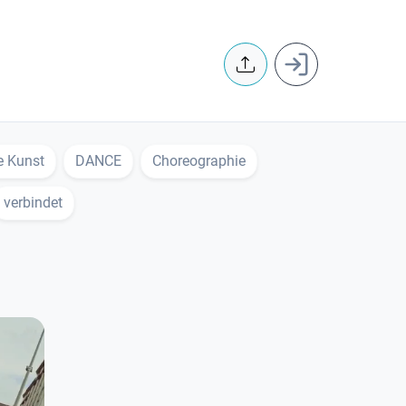
User accoun
e Kunst
DANCE
Choreographie
verbindet