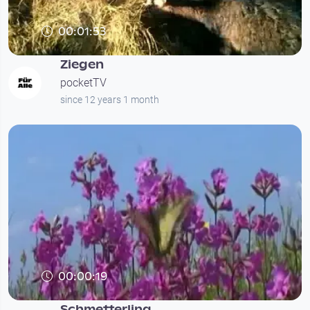
00:01:53
Ziegen
pocketTV
since 12 years 1 month
00:00:19
Schmetterling