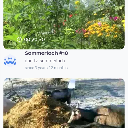
00:20:30
Sommerloch #18
dorf tv. sommerloch
since 9 years 12 months