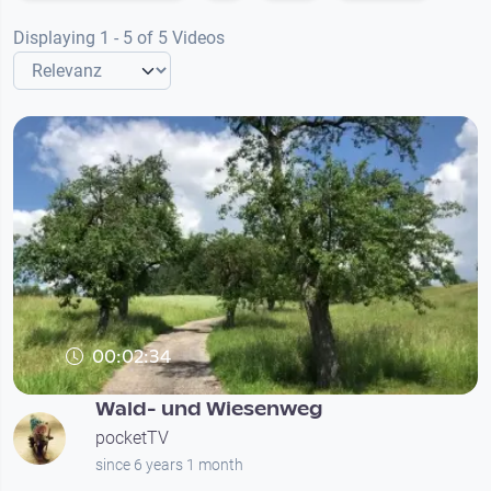
Displaying 1 - 5 of 5 Videos
00:02:34
Wald- und Wiesenweg
pocketTV
since 6 years 1 month