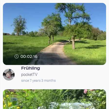
00:02:16
Frühling
pocketTV
since 7 years 3 months