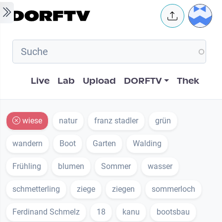
Skip to main content
User 
Hauptnavigation
Live
Lab
Upload
DORFTV
Thek
wiese
natur
franz stadler
grün
wandern
Boot
Garten
Walding
Frühling
blumen
Sommer
wasser
schmetterling
ziege
ziegen
sommerloch
Ferdinand Schmelz
18
kanu
bootsbau