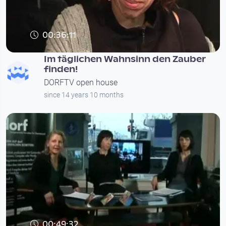
00:36:11
Im täglichen Wahnsinn den Zauber
finden!
DORFTV open house
since 14 years 10 months
00:49:32