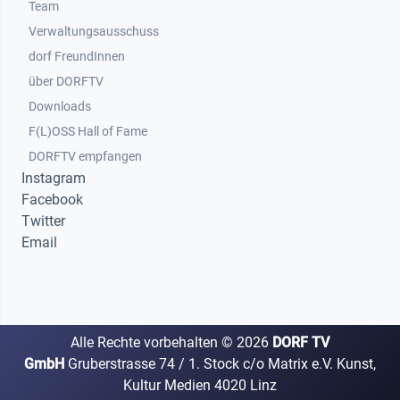
Team
Verwaltungsausschuss
dorf FreundInnen
Footer 3
über DORFTV
Downloads
F(L)OSS Hall of Fame
Footer 4
DORFTV empfangen
Instagram
Facebook
Twitter
Email
Alle Rechte vorbehalten ©
2026
DORF TV
GmbH
Gruberstrasse 74 / 1. Stock c/o Matrix e.V. Kunst,
Kultur Medien 4020 Linz