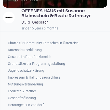
OFFENES HAUS mit Susanne
Blaimschein & Beate Rathmayr
DORF Gespräch
since 15 years 6 months
Footer 1
Charta für Community Fernsehen in Österreich
Datenschutzerklärung
Gesetze im Rundfunkbereich
Grundsätze der Programmgestaltung
Jugendschutzerklärung
Impressum & Haftungsausschluss
Nutzungsvereinbarung
Footer 2
Förderer & Partner
Geschäftsführung
Herausgeberin von dorf