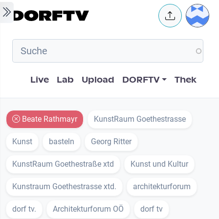
Skip to main content
User 
Hauptnavigation
Live
Lab
Upload
DORFTV
Thek
Beate Rathmayr
KunstRaum Goethestrasse
Kunst
basteln
Georg Ritter
KunstRaum Goethestraße xtd
Kunst und Kultur
Kunstraum Goethestrasse xtd.
architekturforum
dorf tv.
Architekturforum OÖ
dorf tv