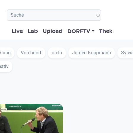
Hauptnavigation
Live
Lab
Upload
DORFTV
Thek
klung
Vorchdorf
otelo
Jürgen Koppmann
Sylvi
ativ