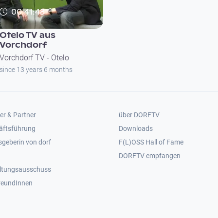
00:41:48
Otelo TV aus
Vorchdorf
Vorchdorf TV - Otelo
since 13 years 6 months
er 2
Footer 3
er & Partner
über DORFTV
äftsführung
Downloads
geberin von dorf
F(L)OSS Hall of Fame
Footer 4
DORFTV empfangen
ltungsausschuss
reundInnen