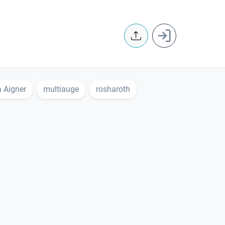
User accoun
a Aigner
multiauge
rosharoth