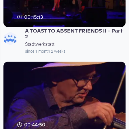
00:15:13
A TOAST TO ABSENT FRIENDS II - Part
2
Stadtwerkstatt
since 1 month 2 weeks
00:44:50