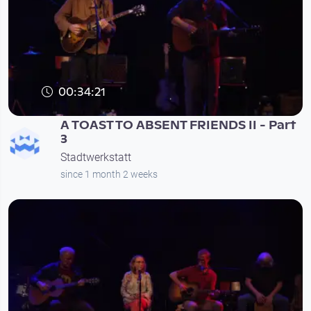
00:34:21
A TOAST TO ABSENT FRIENDS II - Part
3
Stadtwerkstatt
since 1 month 2 weeks