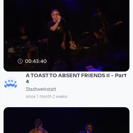
00:43:40
A TOAST TO ABSENT FRIENDS II - Part
4
Stadtwerkstatt
since 1 month 2 weeks