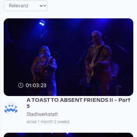
01:03:23
A TOAST TO ABSENT FRIENDS II - Part
5
Stadtwerkstatt
since 1 month 2 weeks