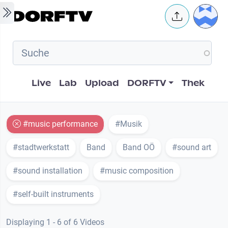
Skip to main content
User 
Hauptnavigation
Live
Lab
Upload
DORFTV
Thek
#music performance
#Musik
#stadtwerkstatt
Band
Band OÖ
#sound art
#sound installation
#music composition
#self-built instruments
Displaying 1 - 6 of 6 Videos