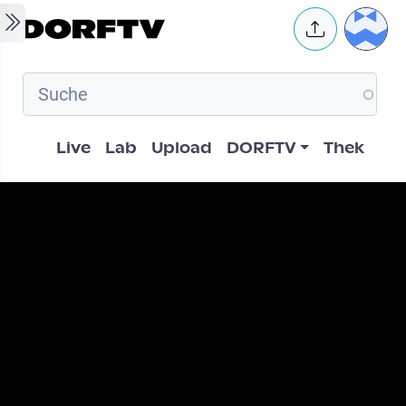
Skip to main content
User 
Hauptnavigation
Live
Lab
Upload
DORFTV
Thek