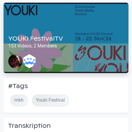
YOUKI FestivalTV
153 Videos, 2 Members
#Tags
mkh
Youki Festival
Transkription