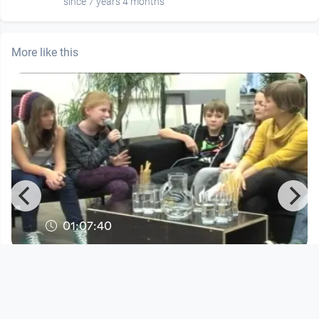
since 7 years 4 months
More like this
01:07:40
YOUKI 15 - Filmsofa #1
YOUKI FestivalTV
since 12 years 8 months