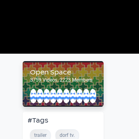
Open Space
3759 Videos, 2223 Members
#Tags
trailer
dorf tv.