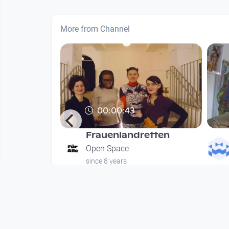
More from Channel
00:00:43
Frauenlandretten
hung
Open Space
since 8 years
nths
Mehr vom User