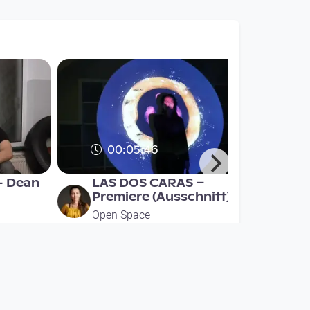
00:05:46
- Dean
LAS DOS CARAS –
Premiere (Ausschnitt)
Open Space
since 9 years 4 months