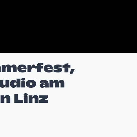
mmerfest,
tudio am
n Linz