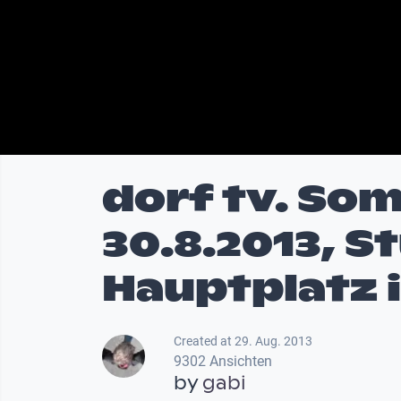
dorf tv. So
30.8.2013, S
Hauptplatz i
Created at 29. Aug. 2013
9302 Ansichten
by
gabi