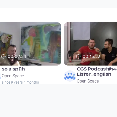
00:02:24
00:15:22
so a spüh
CGS Podcast#14
Lister_english
Open Space
Open Space
since 9 years 4 months
since 9 years 4 months