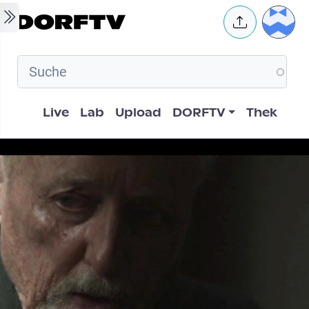
Skip to main content
User 
Hauptnavigation
Live
Lab
Upload
DORFTV
Thek