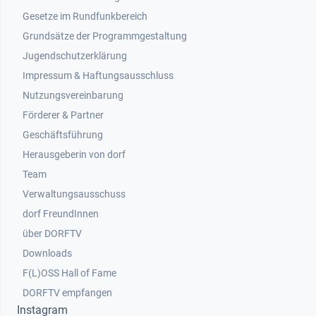
Gesetze im Rundfunkbereich
Grundsätze der Programmgestaltung
Jugendschutzerklärung
Impressum & Haftungsausschluss
Nutzungsvereinbarung
Footer 2
Förderer & Partner
Geschäftsführung
Herausgeberin von dorf
Team
Verwaltungsausschuss
dorf FreundInnen
Footer 3
über DORFTV
Downloads
F(L)OSS Hall of Fame
Footer 4
DORFTV empfangen
Instagram