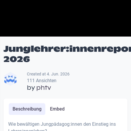
Junglehrer:innenrepo
2026
Created at 4. Jun. 2026
111 Ansichten
by
phtv
Beschreibung
Embed
Wie bewältigen Jungpädagog:innen den Einstieg ins