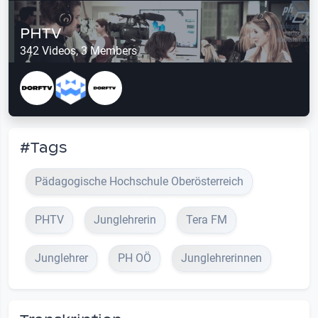
PHTV
342 Videos, 3 Members
#Tags
Pädagogische Hochschule Oberösterreich
PHTV
Junglehrerin
Tera FM
Junglehrer
PH OÖ
Junglehrerinnen