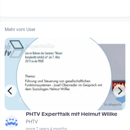
Mehr vom User
00:29:57
PHTV Experttalk mit Helmut Willke
PHTV
since 7 years 4 months