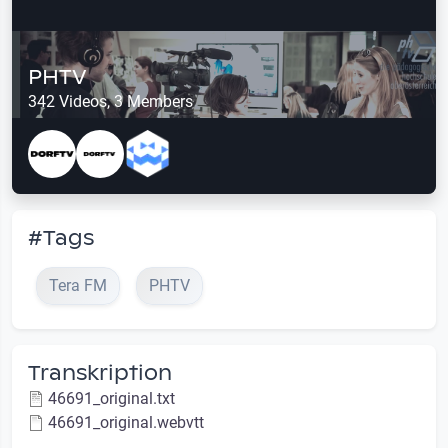
PHTV
342 Videos, 3 Members
#Tags
Tera FM
PHTV
Transkription
46691_original.txt
46691_original.webvtt