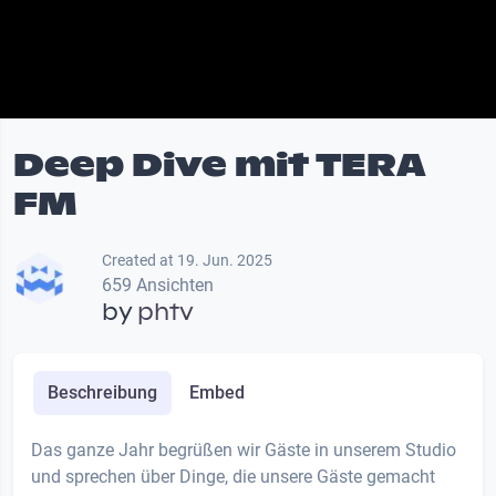
Deep Dive mit TERA
FM
Created at 19. Jun. 2025
659 Ansichten
by
phtv
Beschreibung
Embed
Das ganze Jahr begrüßen wir Gäste in unserem Studio
und sprechen über Dinge, die unsere Gäste gemacht