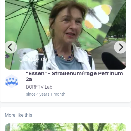
00:07:09
"Essen" - Straßenumfrage Petrinum
2a
DORFTV Lab
since 4 years 1 month
More like this