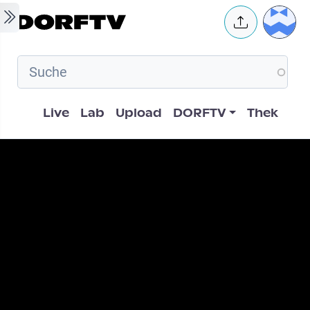
Skip to main content
User 
Hauptnavigation
Live
Lab
Upload
DORFTV
Thek