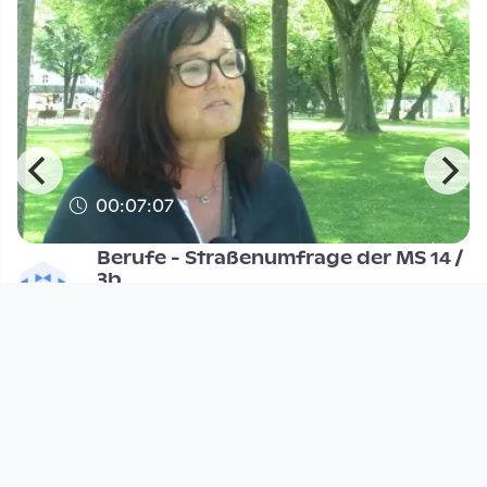
00:07:07
Berufe - Straßenumfrage der MS 14 /
3b
DORFTV Lab
since 1 year 2 months
Footer 1
Charta für Community Fernsehen in Österreich