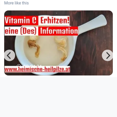
More like this
00:04:24
Vitamin C Erhitzen? Im Tee?
Nautikuss
since 1 year 4 months