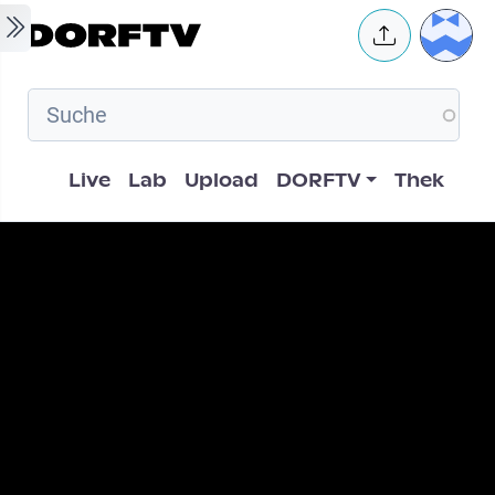
Skip to main content
User 
Hauptnavigation
Live
Lab
Upload
DORFTV
Thek