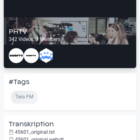
PHTV
342 Videos, 3 Members
#Tags
Tera FM
Transkription
45601_original.txt
45601_original.webvtt