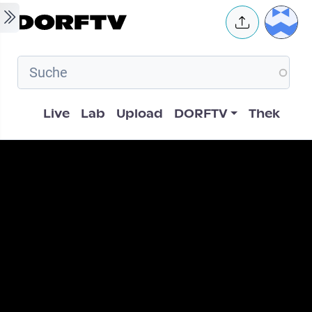
Skip to main content
User 
Hauptnavigation
Live
Lab
Upload
DORFTV
Thek