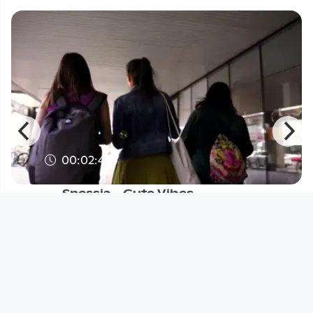
00:02:40
Snessia - Gute Vibes
Musikvideo
since 4 years 2 months
Footer 1
Charta für Community Fernsehen in Österreich