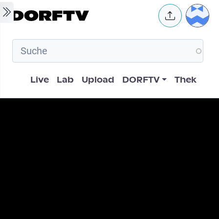
Skip to main content
User 
Hauptnavigation
Live
Lab
Upload
DORFTV
Thek