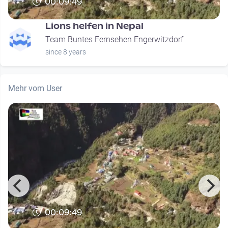
00:09:49
Lions helfen in Nepal
Team Buntes Fernsehen Engerwitzdorf
since 8 years
Mehr vom User
00:09:49