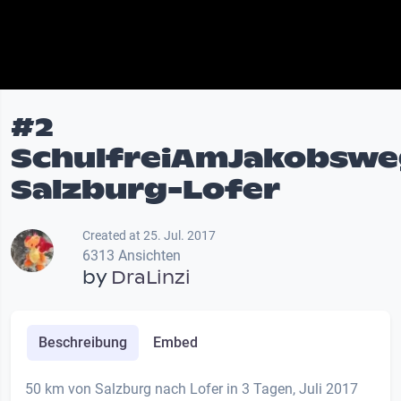
#2
SchulfreiAmJakobswe
Salzburg-Lofer
Created at 25. Jul. 2017
6313 Ansichten
by
DraLinzi
Beschreibung
Embed
50 km von Salzburg nach Lofer in 3 Tagen, Juli 2017