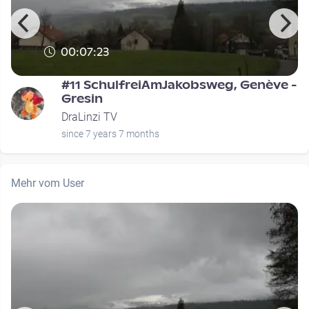
00:07:23
#11 SchulfreiAmJakobsweg, Genève -
Gresin
DraLinzi TV
since 7 years 7 months
Mehr vom User