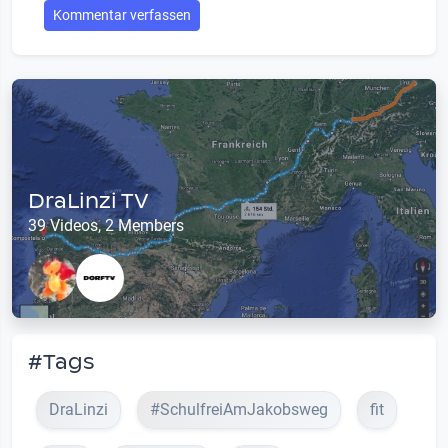
Kommentar verfassen
DraLinzi TV
39 Videos, 2 Members
#Tags
DraLinzi
#SchulfreiAmJakobsweg
fit