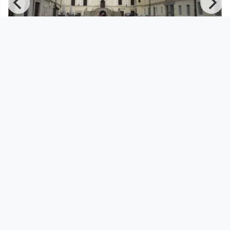
00:07:01
#1 SchulfreiAmJakobsweg, Linz-
Salzburg
DraLinzi TV
since 9 years 1 month
Footer 1
Charta für Community Fernsehen in Österreich
Datenschutzerklärung
Gesetze im Rundfunkbereich
Grundsätze der Programmgestaltung
Jugendschutzerklärung
Impressum & Haftungsausschluss
Nutzungsvereinbarung