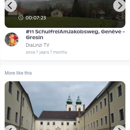
00:07:23
#11 SchulfreiAmJakobsweg, Genève -
Gresin
DraLinzi TV
since 7 years 7 months
More like this