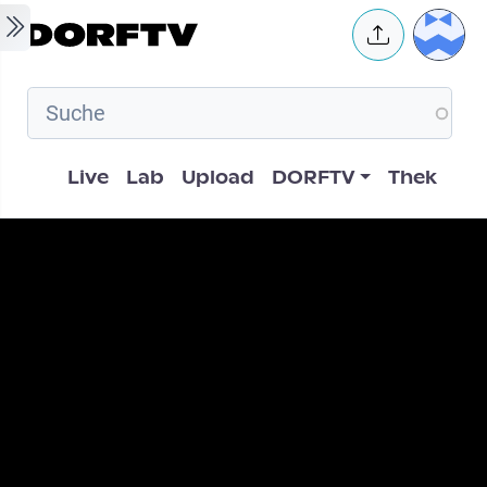
Skip to main content
User 
Hauptnavigation
Live
Lab
Upload
DORFTV
Thek