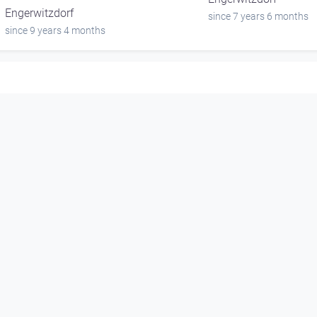
Engerwitzdorf
since 7 years 6 months
since 9 years 4 months
00:07:59
00:05:22
Venedig Karneval und
Neueröffnung
Masken
Team Buntes Fernseh
Team Buntes Fernsehen
Engerwitzdorf
Engerwitzdorf
since 7 years 6 months
since 9 years 4 months