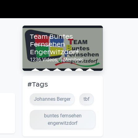
Team Buntes
Fernsehen
Engerwitzdorf
1236 Videos, 6 Members
#Tags
Johannes Berger
tbf
buntes fernsehen
engerwitzdorf