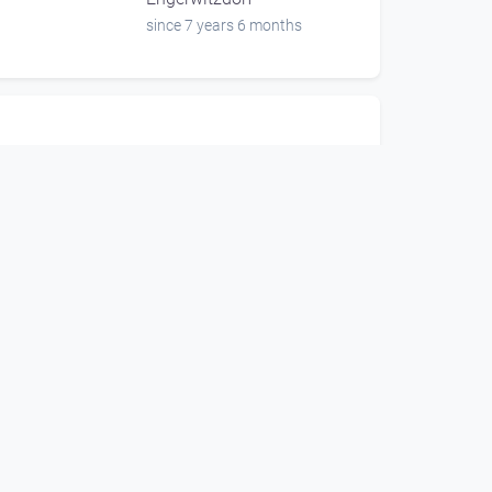
since 7 years 6 months
00:06:24
Der Korbflechter
en
Team Buntes Fernsehen
Engerwitzdorf
since 7 years 6 months