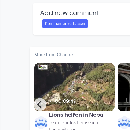
Add new comment
Kommentar verfassen
More from Channel
00:09:49
 Zukunft
Lions helfen in Nepal
rnsehen
Team Buntes Fernsehen
Engerwitzdorf