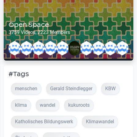
Open Space
3759 Videos, 2223 Members
#Tags
menschen
Gerald Steindlegger
KBW
klima
wandel
kukuroots
Katholisches Bildungswerk
Klimawandel