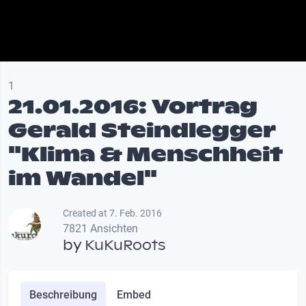
1
21.01.2016: Vortrag
Gerald Steindlegger
"Klima & Menschheit
im Wandel"
Created at 7. Feb. 2016
7821 Ansichten
by
KuKuRoots
Beschreibung
Embed