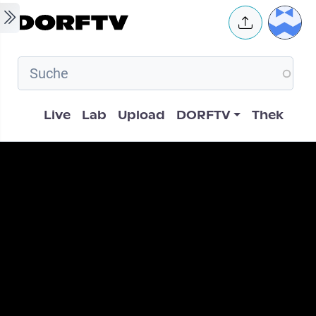
Skip to main content
User 
Hauptnavigation
Live
Lab
Upload
DORFTV
Thek