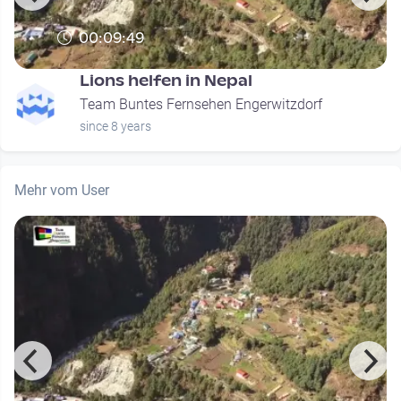
00:09:49
Lions helfen in Nepal
Team Buntes Fernsehen Engerwitzdorf
since 8 years
Mehr vom User