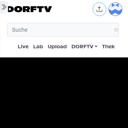
Skip to main content
User 
Hauptnavigation
Live
Lab
Upload
DORFTV
Thek